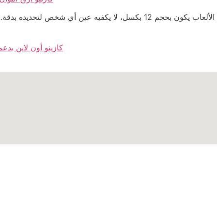
الملاحظة الأخيرة: تصميم زر “سحب الآن” في بعض الألعاب يكون بحجم 12 بكسل،
كازينو أون لاين بدع