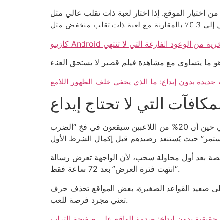
مرة رهان على أي لعبة من اختيار الموقع. إذا اختار لعبة ذات تقلب عالي مثل Book of Dead، فإن ربحه المحتمل قد
قيقية: سخرية من الوعود الفارغة التي لا تنتهي
 جديدة بدون إيداع: ما الذي يخفى خلف الظهور اللامع
كافآت التي لا تحتاج إيداع
نقطة التحليل الأولى: أي عرض يذكر “بدون إيداع” سيعرض حداً أقصى للسحب لا يتجاوز 10٪ من إجمالي الهدية. في حين أن 20% من اللاعبين سيقعون في فخ “الضرب
قائمة العربية للمنصات الموثوقة تُظهر أن 3 من كل 10 لاعبين يتركون المنصة بعد أول محاولة سحب، لأن الواجهة تعرض رسالة
“انتهت فترة العرض” بعد 72 ساعة فقط.
عيد القواعد الصغيرة، بعض المواقع تحذف حرف “e” من كلمة “free” لتقليل الفهم السريع للعرض، فالمستخدم يظن أنه يحصل على “فرية” مجانية ولا يدرك أن “فرية”
تعني مجرد فرصة للعب.
ل حقيقية بدون إيداع: صدمة الواقع على صفيحة التراب