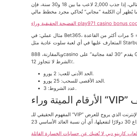
البيانات الأولية تقول إن “الـ 5 دولارات المجانية” لا تتعدى حسابات 0.5٪ من إجمالي الإيداع المتوقع لللاعبين الجدد. وبالتالي، إذا جذب 2,000 لاعب ما بين 18 و30 سنة، فإن
مثال عملي: في Bet365، يُمنح اللاعب رقم 123456 مع عرض 10 يورو بلا إيداع، لكنه يُجبر على إكمال 25 دورة رهان قبل السحب. 25 ÷ 5 = 5 مرات أكثر من القاعدة
وبالمقارنة، 888casino يقدم “30 لفة مجانية” على Gonzo’s Quest، لكنها تُستحق فقط إذا ارتفعت رصيدك إلى 50 يورو خلال 48 ساعة، أي أن نسبة النجاح في استيفاء
الشرط لا تتجاوز 12٪.
الحد الأدنى للعب: 2 يورو.
الحد الأقصى للسحب: 25 يورو.
عدد الشروط: 3.
المزيف
المفهوم الحقيقي للـ “VIP” في معظم الكازينوهات يساوي حجز غرفة فندقية رخيصة مع وسادة بلاستيك. مثال: في مقهى الإنترنت الذي يروج للعرض “VIP بدون إيداع”، يُحصل
لعاب كازينو دبي لا تُغنيك عن حسابات الخسارة القاتلة