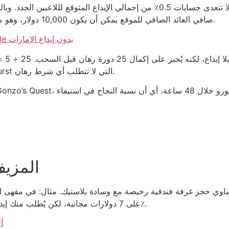
صافي العائد الصافي للموقع يمكن أن يكون 10,000 دولار، وهو ما يُظهر أن الكلمة “مجاني” تُحاكي مجرد مخطط مالي.
الفضيحة الحقيقية وراء play971 casino bonus code بدون إيداع الإمارات
المتعارف عليها في أي لعبة سلوت عادية مثل Starburst التي لا تتطلب أي شرط رهان.
الأرقام الميتة وراء “VIP” 
على 7 دولارات مجانية، لكن يُطلب منك إيداع 30 دولارًا لتفعيلها، أي أن نسبة العائد الأساسي 23٪.
أ