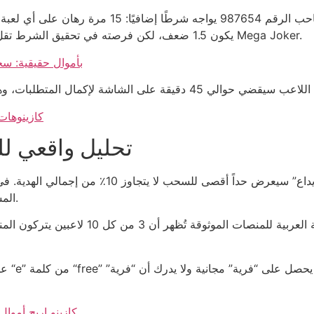
اللاعب صاحب الرقم 987654 يواجه شرطًا إضافيًا: 15 
يكون 1.5 ضعف، لكن فرصته في تحقيق الشرط تقل إلى 0.3٪ بالمقارنة مع لعبة ذات تقلب منخفض مثل Mega Joker.
كازينو Android بأموال ح
كازينوهات
تحليل واقعي للم
المستمر” حيث يُستنفد رصيدهم قبل إكمال الشرط الأول.
التجربة العملية في كازينو يذكر اسمه في ال
على ص
كازينو اربح أموا