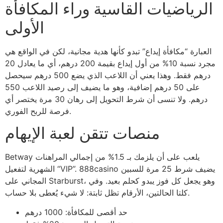
الرياضيات القاسية وراء المكافأة
الأولى
العبارة “مكافأة إيداع” تبدو كأنها هدية مجانية، لكن في الواقع هي
مجرد نسبة 10% من أول إيداع بقيمة 200 درهم، أي ما يعادل 20
درهم فقط. وهذا يعني أن اللاعب الذي يضع 500 درهم سيحصل
على 50 درهم إضافية، وهو ما يضيف إلى رصيد اللاعب 550
درهم. ولا تنسى أن شرط التحويل إلى رهان 30 مرة يختصر أي
فرصة للربح الفوري.
منصات تتقن لعبة الإيهام
Betway يلعب على أن يلزمك بـ 1.5% من إجمالي المراهنات
الشهرية لتفعيل “VIP”. 888casino يضيف شرط 25 مرة للسبين
المجاني على Starburst، وهو يجعل كل فوز يبدو كحلم بعيد. وفي
كلتا الحالتين، الأرقام تظل ثابتة: لا شيء يُعطى بلا حساب.
حد أقصى للمكافأة: 1000 درهم