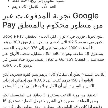
نسبة التحويل إلى ربح: 20% فقط
الحد الأدنى للإيداع: 50 درهم
تجربة المدفوعات عبر Google
Pay من منظور محكوم بالمنطق
Google Pay يتيح تحويل فوري في 7 ثوانٍ، لكن العبء الحقيقي
يكمن في رسوم 2.5% التي تُخصم من كل إيداع فوق 300 درهم.
إذا أودعت 1000 درهم، ستنتهي إلى 975 درهم بعد الخصم.
بالمقابل، سحب الأرباح عبر SameBank يستغرق 48 ساعة، وهو
ما يُعادل نصف دورة حياة سبين في Gonzo’s Quest، حيث تتبدل
الرموز كل 0.5 ثانية.
اللاعب المبتدئ يظن أن مكافأة 150 درهم تبدو كقوة سحرية، لكن
الواقع أن 150 درهم تُقلب إلى 0.06% من إجمالي إيرادات
الكازينو السنوية. أي أن الكازينو لا يحتاج إلى “هدايا” ليستمر.
التحقق من هوية اللاعب يستغرق 3 دقائق في المتوسط، لكن
بعض القواعد الصغيرة في الشروط تجعل العملية تستغرق 15
دقيقة إذا كان رقم الهاتف غير متطابق. وهذا ينطبق على كل من