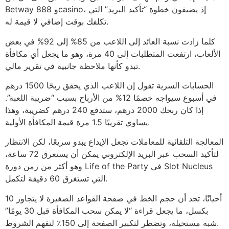
Betway و 888casino، إذ يضيفون خطوة “تأكيد البريد” التي
تكلفك بوقت إضافي لا قيمة له.
كلما زادت نسبة العائد إلى اللاعب من 85% إلى 92% في بعض
الألعاب، ارتفعت المتطلبات إلى 40 مرة، وهو ما يجعل أي مكافأة
تبدو كأنها ملاحظة جانبية في تقرير مالي.
الحسابات السرية تقول إن اللاعب الذي يحقق ربحًا 1500 درهم
في أسبوع سيواجه خصمًا 12% من الأرباح بسبب “ضريبة اللعبة”.
إذا كان ربحك 2000 درهم، ستدفع 240 درهم كضريبة، وهذا
يساوي تقريبًا 1.5 مرة قيمة المكافأة الأولية.
المعالجة التلقائية للمعاملات تجعل الإيداع يبدو سريعًا، لكن الانتظار
لتأكيد السحب عبر البريد الإلكتروني يمكن أن يستغرق 72 ساعة،
وهو أكثر من زمن دورة Life of the Party في Slot Nucleus
التي تستغرق 60 دقيقة لتكمل.
أحيانًا، تجد أن حجم الخط في صفحة القواعد الصغيرة لا يتجاوز 10
بكسل، ما يجعل قراءة “لا يمكن سحب المكافأة قبل 30 يومًا”
شبه مستحيلة، وتضطر لتكبير الصفحة إلى 150٪ لتفهم الشروط.