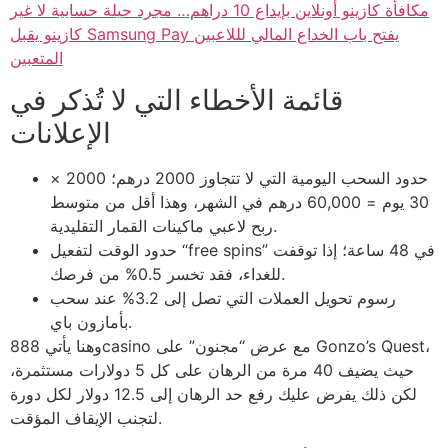
مكافأة كازينو أونلاين بإيداع 10 دراهم… مجرد حيلة حسابية لا غير
كازينو يقبل Samsung Pay يفتح باب الخداع المالي لللاعبين
المتعبين
قائمة الأخطاء التي لا تُذكر في
الإعلانات
حدود السحب اليومية التي لا تتجاوز 2000 درهم؛ 2000 ×
30 يوم = 60,000 درهم في الشهر، وهذا أقل من متوسط
ربح لاعبي ماكينات القمار التقليدية.
حدود الوقت لتفعيل “free spins” في 48 ساعة؛ إذا توقفت
للغداء، فقد تخسر 0.5% من فرصك.
رسوم تحويل العملات التي تصل إلى 3.2% عند سحب
بأمازون باي.
وهنا يأتي 888casino مع عرض “مجنون” على Gonzo’s Quest،
حيث يضيف 40 مرة من الرهان على كل 5 دولارات مستثمرة،
لكن ذلك يفرض عليك رفع حد الرهان إلى 12.5 دولار لكل دورة
لتجنب الإيقاف المؤقت.