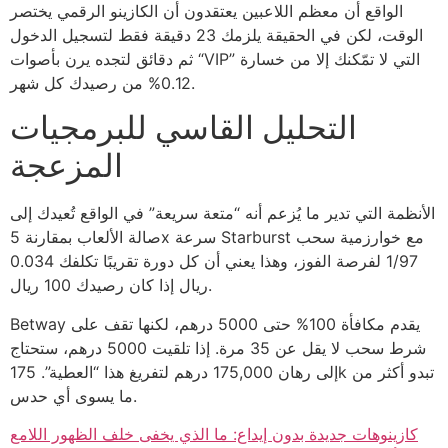
الواقع أن معظم اللاعبين يعتقدون أن الكازينو الرقمي يختصر
الوقت، لكن في الحقيقة يلزمك 23 دقيقة فقط لتسجيل الدخول
ثم دقائق لتجده يرن بأصوات “VIP” التي لا تمّكنك إلا من خسارة
0.12% من رصيدك كل شهر.
التحليل القاسي للبرمجيات
المزعجة
الأنظمة التي تدير ما يُزعم أنه “متعة سريعة” في الواقع تُعيدك إلى
صالة الألعاب بمقارنة 5x سرعة Starburst مع خوارزمية سحب
1/97 لفرصة الفوز، وهذا يعني أن كل دورة تقريبًا تكلفك 0.034
ريال إذا كان رصيدك 100 ريال.
Betway يقدم مكافأة 100% حتى 5000 درهم، لكنها تقف على
شرط سحب لا يقل عن 35 مرة. إذا تلقيت 5000 درهم، ستحتاج
إلى رهان 175,000 درهم لتفريغ هذا “العطية”. 175k تبدو أكثر من
ما يسوى أي حدس.
كازينوهات جديدة بدون إيداع: ما الذي يخفى خلف الظهور اللامع