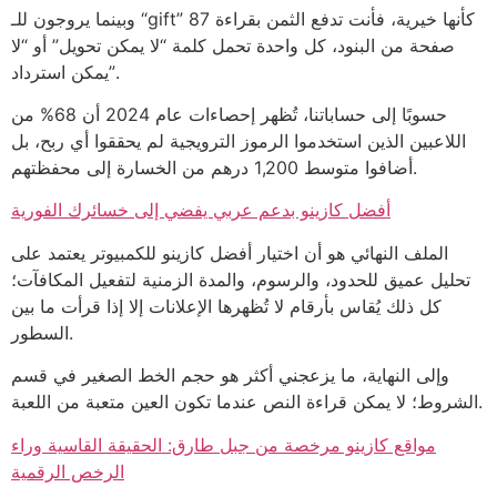
وبينما يروجون للـ “gift” كأنها خيرية، فأنت تدفع الثمن بقراءة 87
صفحة من البنود، كل واحدة تحمل كلمة “لا يمكن تحويل” أو “لا
يمكن استرداد”.
حسوبًا إلى حساباتنا، تُظهر إحصاءات عام 2024 أن 68% من
اللاعبين الذين استخدموا الرموز الترويجية لم يحققوا أي ربح، بل
أضافوا متوسط 1,200 درهم من الخسارة إلى محفظتهم.
أفضل كازينو بدعم عربي يفضي إلى خسائرك الفورية
الملف النهائي هو أن اختيار أفضل كازينو للكمبيوتر يعتمد على
تحليل عميق للحدود، والرسوم، والمدة الزمنية لتفعيل المكافآت؛
كل ذلك يُقاس بأرقام لا تُظهرها الإعلانات إلا إذا قرأت ما بين
السطور.
وإلى النهاية، ما يزعجني أكثر هو حجم الخط الصغير في قسم
الشروط؛ لا يمكن قراءة النص عندما تكون العين متعبة من اللعبة.
مواقع كازينو مرخصة من جبل طارق: الحقيقة القاسية وراء
الرخص الرقمية