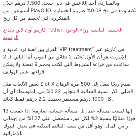
وبالمقارنة، أحد اللاعبين في دبي سجل 7,500 درهم خلال
أسبوعين من PlayOJO، لكنه وقع في فخ 0.08% ضريبة الخسارة
المتكررة التي تُخصم من كل ربح.
كازينو أون لاين بإيداع Tether: الحقيقة القاسية وراء الوعود
الرقمية
الفرق بين لعبة نرد عادية و”VIP treatment” في كازينو عبر
الإنترنت هو أن الأول يُحَتَى 2 دقائق من التوتر، أما الثاني فـ 2
ساعات من قراءة الشروط التي تُكتب بحجم 9 نقطة ولا يمكن
قراءتها على الهواتف.
بعض الألعاب مثل Slot X تقدم ربحًا يصل إلى 500 مرة الرهان
الأصلي، لكن نسبة الفعالية لا تتجاوز 0.22% في المتوسط؛ أي أن
كل 1000 درهم مستثمر تعطيك 2.2 درهم فقط كعائد.
إنها ليست مسألة حظ، بل مسألة حسابية صارمة؛ إذا جمعت 13
فوزًا متتاليًا بنسبة 2% لكل فوز، ستحصل على 1.27% من إجمالي
رأس المال، وهو أقل من نسبة الفائدة البنكية في بعض البنوك
الإماراتية.