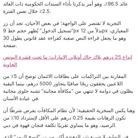
عائد 96.5٪، وهو أمر يذكرنا بأداء السندات الحكومية ذات العائد
2.5٪ خلال نفس الفترة.
التجربة لا تقتصر على الواجهة؛ في بعض الأحيان، تجد أن زر
“تسجيل الدخول” يُظهر حجم خط 9px بدلاً من 12px المعياري،
وهو ما يجعل قراءة النص صعبة كقراءة عقد قانوني بطول 30
صفحة.
إيداع 25 درهم بلاك جاك أونلاين الإمارات: ما تحت قشرة البونص
الخاوية
المقارنة بين التراكمات على بطاقات الائتمان توضح أن 5٪ من
اللاعبين يحققون ربحًا صافيًا يتجاوز 5000 درهم، بينما البقية
يظلون في دوامة لا تنتهي من “مكافأة مجانية” تشبه حلوى مجانية
في عيادة الأسنان.
وهنا يكمن السخرية الحقيقية؛ لأن نظام المكافآت يفرض شرطًا أن
تكون الرهانات بقيمة 0.25 درهم على الأقل لإسترداد 10٪ من
الرصيد، وهو ما يساوي تقريبًا تكلفة فنجان قهوة في دبي.
في النهاية، لا شيء يثير الدهشة أكثر من زر “انسخ الرمز” الذي