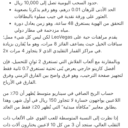
حدود السحب اليومية تصل إلى 10,000 ريال.
الحد الأدنى للرهان 0.01 درهم، وهو رقم يذكرنا بصعوبة
العثور على ورقة نقدية في جيب مملوء بالبطاقات.
التحقق من الهوية يستغرق 48 ساعة، وهو زمن يعادل دورة
مياه مزدحمة في مطار دولي.
لكن ليس كل شيء ممل؛ LeoVegas يقدم مراهنات حية على
سباقات الخيل حيث يضاعف الفائز 8 مرات، وهو ما يُقارن بزيادة
2x في مراكز القمار التقليدي الذي لا يتجاوز 4 مرات.
وبالمقارنة مع ألعاب الفلاش التي تستغرق 2 ثوانٍ للتحميل، فإن
أفضل كازينو خارجي يعرض بُنى تحتية تستغرق 0.7 ثانية فقط
لتجهيز صفحة الترحيب، وهو فرق واضح بين الفارق الزمني وفرق
الفارق في الأرباح.
حساب الربح الصافي في سيناريو متوسط يُظهر أن 70٪ من
اللاعبين يواجهون خسارة لا تتجاوز 150 ريال في أول شهر، وهذا
يطابق معايير “مكافأة مبدئية” التي تُظهر 20٪ فقط من العائد.
إذا نظرت إلى النسبة المتوسطة للعب القوي على الألعاب ذات
التقلب العالي، ستجد أن 3 من كل 10 لاعبين يختارون آلات ذات