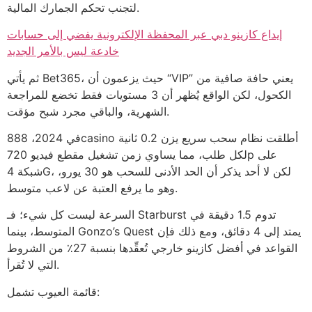
لتجنب تحكم الجمارك المالية.
إيداع كازينو دبي عبر المحفظة الإلكترونية يفضي إلى حسابات
خادعة ليس بالأمر الجديد
ثم يأتي Bet365، حيث يزعمون أن “VIP” يعني حافة صافية من
الكحول، لكن الواقع يُظهر أن 3 مستويات فقط تخضع للمراجعة
الشهرية، والباقي مجرد شبح مؤقت.
في 2024، 888casino أطلقت نظام سحب سريع يزن 0.2 ثانية
لكل طلب، مما يساوي زمن تشغيل مقطع فيديو 720p على
شبكة 4G، لكن لا أحد يذكر أن الحد الأدنى للسحب هو 30 يورو،
وهو ما يرفع العتبة عن لاعب متوسط.
السرعة ليست كل شيء؛ فـ Starburst تدوم 1.5 دقيقة في
المتوسط، بينما Gonzo’s Quest يمتد إلى 4 دقائق، ومع ذلك فإن
القواعد في أفضل كازينو خارجي تُعقِّدها بنسبة 27٪ من الشروط
التي لا تُقرأ.
قائمة العيوب تشمل: