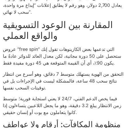
يعادل 2,700 دولار، وهو رقم لا يطابق إعلانات “إيداع مرة واحدة،
سحب لا نهائي”.
المقارنة بين الوعود التسويقية
والواقع العملي
عروض “free spin” التي تدعمها بعض الكازينوهات تقول إنك
ستحصل على 50 دورة مجانية، لكن معدل العائد للدوائر عادةً ما
يكون 90٪، أي أن القيمة المتوقعة هي 45 دورة مفيدة فقط.
التحقق من الهوية يستهلك متوسط 7 دقائق، وهو أسرع من انتظار
نتائج سحب 48 ساعة، فالمشكلة ليست في الإجراءات بل في
توقيتات السحب نفسها.
فيما يخص الدعم الفني، 24/7 لا يعني استجابة فورية؛ متوسط
زمن الانتظار يبلغ 3.2 دقيقة، وهو ما يجعل اللاعبين يتساءلون إذا
كانوا يتعاملون مع بوت أو إنسان حقيقي.
منظومة المكافآت: أرقام ولا عواطف