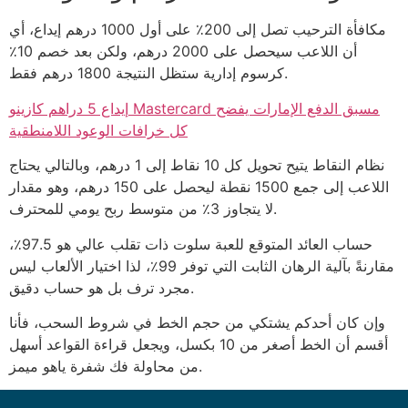
مكافأة الترحيب تصل إلى 200٪ على أول 1000 درهم إيداع، أي
أن اللاعب سيحصل على 2000 درهم، ولكن بعد خصم 10٪
كرسوم إدارية ستظل النتيجة 1800 درهم فقط.
إيداع 5 دراهم كازينو Mastercard مسبق الدفع الإمارات يفضح
كل خرافات الوعود اللامنطقية
نظام النقاط يتيح تحويل كل 10 نقاط إلى 1 درهم، وبالتالي يحتاج
اللاعب إلى جمع 1500 نقطة ليحصل على 150 درهم، وهو مقدار
لا يتجاوز 3٪ من متوسط ربح يومي للمحترف.
حساب العائد المتوقع للعبة سلوت ذات تقلب عالي هو 97.5٪،
مقارنةً بآلية الرهان الثابت التي توفر 99٪، لذا اختيار الألعاب ليس
مجرد ترف بل هو حساب دقيق.
وإن كان أحدكم يشتكي من حجم الخط في شروط السحب، فأنا
أقسم أن الخط أصغر من 10 بكسل، ويجعل قراءة القواعد أسهل
من محاولة فك شفرة ياهو ميمز.