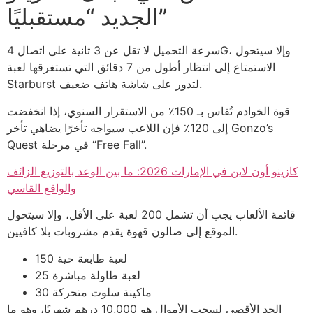
الجديد “مستقبليًا”
سرعة التحميل لا تقل عن 3 ثانية على اتصال 4G، وإلا سيتحول
الاستمتاع إلى انتظار أطول من 7 دقائق التي تستغرقها لعبة
Starburst لتدور على شاشة هاتف ضعيف.
قوة الخوادم تُقاس بـ 150٪ من الاستقرار السنوي، إذا انخفضت
إلى 120٪ فإن اللاعب سيواجه تأخرًا يضاهي تأخر Gonzo’s
Quest في مرحلة “Free Fall”.
كازينو أون لاين في الإمارات 2026: ما بين الوعد بالتوزيع الزائف
والواقع القاسي
قائمة الألعاب يجب أن تشمل 200 لعبة على الأقل، وإلا سيتحول
الموقع إلى صالون قهوة يقدم مشروبات بلا كافيين.
150 لعبة طابعة حية
25 لعبة طاولة مباشرة
30 ماكينة سلوت متحركة
الحد الأقصى لسحب الأموال هو 10,000 درهم شهريًا، وهو ما