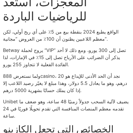
المعجزات، استعد
للرياضيات الباردة
الواقع يطبع 2024 بنقطة بيع من 5٪ على أي ربح أولي، لكن
معظم اللاعبين يظنون أن 100٪ من العروض “مجانية”.
Betway يروج لحملة “VIP” تصل إلى 300 يورو، ومع ذلك لا أحد
يذكر أن الضرائب على الأرباح تصل إلى 15٪ في الإمارات، لذا
الفائدة الفعلية لا تتجاوز 255 يورو.
ولما نستعرض 888casino، نجد أن الحد الأدنى للإيداع هو 20
درهم، وهو ما يعادل 5.5 دولار، وهذا مبلغ لا يغيّر رصيد اللاعب إلا
إذا كان يملك حسابًا بشهرية 5000 درهم.
Unibet يضيف لآلية السحب جدولاً زمنيًا 48 ساعة، وهو ضعف ما
تقدمه معظم المنصات المنافسة التي تقدم تحويلًا فوريًا في 24
ساعة.
الخصائص التي تجعل الكازينو