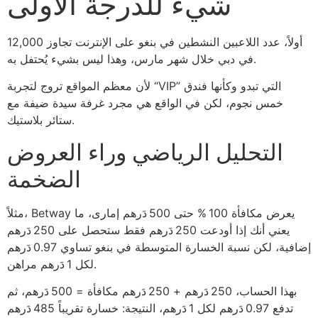
شيء للدرجة الأولى
أولاً، عدد اللاعبين النشطين في بنغو على الإنترنت تجاوز 12,000
في دبي خلال شهر مارس، وهذا ليس بشيء يُحتفل به.
لأن معظم المواقع تروج لتجربة “VIP” التي تبدو وكأنها فندق
خمس نجوم، لكن في الواقع هي مجرد غرفة سيدة ضيفة مع
ستائر بلاستيك.
التحليل الرياضي وراء العروض
الضخمة
مثلاً، Betway يعرض مكافأة 100 % حتى 500 دَرهم إمارى، ما
يعني أنك إذا أودعت 250 دَرهم فقط ستحصل على 250 دَرهم
إضافية، لكن نسبة الخسارة المتوسطة في بنغو تساوي 0.97 دَرهم
لكل 1 دَرهم مراهن.
بهذا الحساب، 250 دَرهم + 250 دَرهم مكافأة = 500 دَرهم، ثم
تدفع 0.97 دَرهم لكل 1 دَرهم، النتيجة: خسارة تقريباً 485 دَرهم