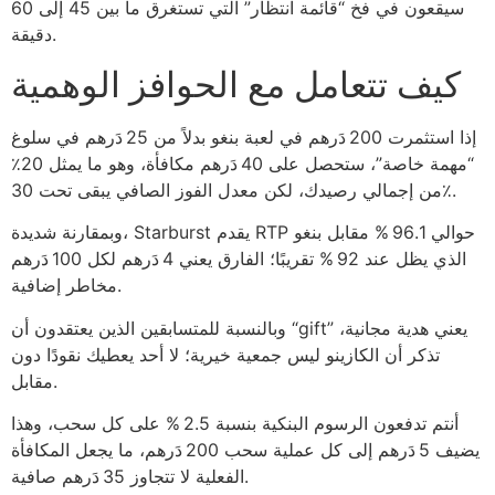
سيقعون في فخ “قائمة انتظار” التي تستغرق ما بين 45 إلى 60
دقيقة.
كيف تتعامل مع الحوافز الوهمية
إذا استثمرت 200 دَرهم في لعبة بنغو بدلاً من 25 دَرهم في سلوغ
“مهمة خاصة”، ستحصل على 40 دَرهم مكافأة، وهو ما يمثل 20٪
من إجمالي رصيدك، لكن معدل الفوز الصافي يبقى تحت 30٪.
وبمقارنة شديدة، Starburst يقدم RTP حوالي 96.1 % مقابل بنغو
الذي يظل عند 92 % تقريبًا؛ الفارق يعني 4 دَرهم لكل 100 دَرهم
مخاطر إضافية.
وبالنسبة للمتسابقين الذين يعتقدون أن “gift” يعني هدية مجانية،
تذكر أن الكازينو ليس جمعية خيرية؛ لا أحد يعطيك نقودًا دون
مقابل.
أنتم تدفعون الرسوم البنكية بنسبة 2.5 % على كل سحب، وهذا
يضيف 5 دَرهم إلى كل عملية سحب 200 دَرهم، ما يجعل المكافأة
الفعلية لا تتجاوز 35 دَرهم صافية.