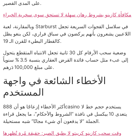
على المدى القصير.
مكافأة كازينو بشروط رهان سهلة لا تستحق سوى سخرية الخبراء
وبالمقارنة، لعبة Starburst في سلاسل الفجوات السريعة تجعل
اللاعبين يشعرون بأنهم يركضون في سباق فراري، لكن بنغو يظل
كالقطار البطيء للقرن الـ 19.
وضعية سحب الأرقام كل 30 ثانية تجعل الانتباه المتقطع يتحول
إلى عبء مثل حساب فائدة القرض العقاري بنسبة 3.5 % سنوياً
على مبلغ 100,000 دَرهم.
الأخطاء الشائعة في واجهة
المستخدم
أكثر الأخطاء إزعاجًا هو أن 888casino يستخدم حجم خط لا
يتعدى 10 بيكسل في نافذة “الشروط والأحكام”، ما يجعل قراءة
الجملة “لا يدفعون أي شيء مجانًا” شبه مستحيلة.
وقت سحب كازينو كريبتو لا يطيق الصبر: حقيقة مُرة تُظهرها