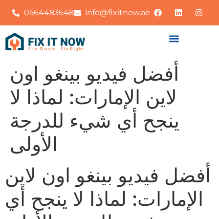
0564483648
info@fixitnow.ae
أفضل فيديو بينغو اون
لاين الإمارات: لماذا لا
ينجح أي شيء للدرجة
الأولى
أفضل فيديو بينغو اون لاين
الإمارات: لماذا لا ينجح أي