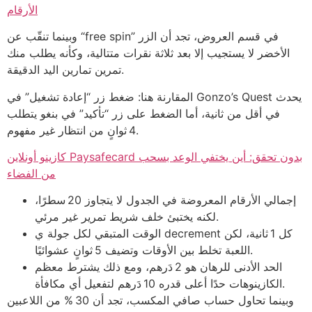
الأرقام
وبينما تنقّب عن “free spin” في قسم العروض، تجد أن الزر
الأخضر لا يستجيب إلا بعد ثلاثة نقرات متتالية، وكأنه يطلب منك
تمرين تمارين اليد الدقيقة.
المقارنة هنا: ضغط زر “إعادة تشغيل” في Gonzo’s Quest يحدث
في أقل من ثانية، أما الضغط على زر “تأكيد” في بنغو يتطلب
4 ثوانٍ من انتظار غير مفهوم.
كازينو أونلاين Paysafecard بدون تحقق: أين يختفي الوعد بسحب
من الفضاء
إجمالي الأرقام المعروضة في الجدول لا يتجاوز 20 سطرًا،
لكنه يختبئ خلف شريط تمرير غير مرئي.
الوقت المتبقي لكل جولة ي decrement كل 1 ثانية، لكن
اللعبة تخلط بين الأوقات وتضيف 5 ثوانٍ عشوائيًا.
الحد الأدنى للرهان هو 2 دَرهم، ومع ذلك يشترط معظم
الكازينوهات حدًا أعلى قدره 10 دَرهم لتفعيل أي مكافأة.
وبينما تحاول حساب صافي المكسب، تجد أن 30 % من اللاعبين