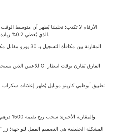
خمس نجوم. إذا أضيفنا إلى ذلك عُرض “VIP” الذي يُعطي 0.2% زيادة في الحد الأقصى للرهان، فالأثر يظلّ ضعيفًا مثل رشة ملح على صحن مشوي.
والمقارنة الأخيرة: سحب ربح بقيمة 1500 درهم في غضون 48 ساعة يتطلب تقديم وثائق هوية ثلاثة أضعاف، ما يجعل العملية تبدو كأنها طلب رخصة قيادة للسيارة القديمة.