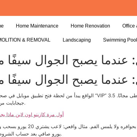
me
Home Maintenance
Home Renovation
Office 
OLITION & REMOVAL
Landscaping
Swimming Poo
: عندما يصبح الجوال سيفًا م
: عندما يصبح الجوال سيفًا م
الواقع يبدأ من لحظة فتح تطبيق موبايل في صحراء أبوظبي؛ تُظهر لك شاشة سوداء 
جيجابايت من البيانات تُستهلك قبل أن تسمع صوت البكرات يتقافز.
أول مرة كازينو اون لاين ماذا 
يورو صافي بعد حساب الشروط، وهو ما يُظهر أن العروض مجرد حساب رياضي بارد.