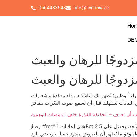
0564483648
info@fixitnow.ae
Ho
DEM
زدوجًا للرهان والعبث
زدوجًا للرهان والعبث
معقَدة وإشعارات “VIP” التي لا تعني شيئًا سوى تذكيرك بأن المال لا يُعطى مجانًا. 3.5
يجب أن تعرف – الحقيقة القذرة خلف الومضات الوهمية
وضعُ “free” في إعلانات 1xBet يضاهي توزيع عسلٍ على حمار؛ يظلّ العسل ملتصقًا بحوافره ولا يلمس الفم. مثال واقعي: لاعب يشتري 20 يورو بسحب واحد، يحصل على 2.5