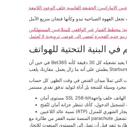
عبين الإماراتيين: الحقيقة القاسية خلف الوعود اللامعة
ة: مخطط القمار غير الواقعي للمتلاعبين المستهلكين
زينو جديد الفجيرة يُفضي إلى فوضى ترويجية لا تُحتمل
 في البنية التحتية للهواتف
في حين أن Bet365 تتفوق بخدماتها عبر متصفح، إلا أن تطبيقه على أندرويد يستهلك متوسط 120 ميغابايت من الذاكرة، ما يجعل هاتفًا قديمًا يعيد تشغيله كل 30 دقيقة كأنه
 يعادل تقريبًا عدد السيارات التي تملأ ميدان القنص في وقت الظهر. كل حساب
المنصة تشبه القفز من طائرة مع parachute نصف مفتوح؛ كلما ارتفعت الفولتية، زاد الخطر على البطاريات. مثال آخر: تشغيل Gonzo’s Quest على هاتف بذاكرة 2 جيجابايت