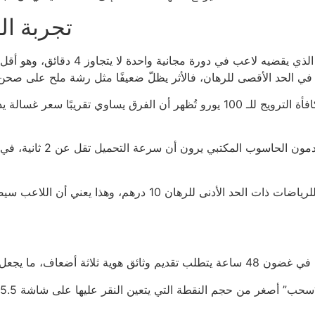
تجربة ال
الأرقام لا تكذب؛ تحليلنا يُظهر أن مت
المقارنة بين مكافأة التسجيل بـ 30 يورو مقابل مكافأة الترويج للـ 100 يورو تُظهر