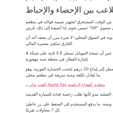
لاعب بين الإحصاء والإحباط
وسط الوقت الذي يقضيه لاعب في دورة مجانية واحدة لا يتجاوز 4 دقائق، وهو أقل من الوقت المستغرق لتجهيز صينية فواكه في مطعم
 أن الفرق يساوي تقريبًا سعر غسالة يدوية في السوق المحلي؛ لا شيء يبرر أن يعتقد أحد أن
الفارق سيُغير مصيره المالي.
اللاعبين الذين يستخدمون الحاسوب المكتبي يرون أن سرعة التحميل تقل عن 2 ثانية، في حين أن نسخة الموبايل تسجل 5.8 ثانية على شبكة 4G. الفارق يُقارن بوقت انتظار
إشارة القطار في محطة شبه مهجورة.
تطبيق أبوظبي كازينو موبايل يُظهر إعلانات سكراب للرياضات ذات الحد الأدنى للرهان 10 درهم، وهذا يعني أن اللاعب سيضطر إلى إيداع 20 درهم لتجنب الخسارة الفورية، وهو
ما يُعادل تكلفة وجبة سريعة في مطعم محلي.
العب بوكر بـ Apple Pay وتفادى الفخاخ الرقمية
المشكلة الحقيقية هي التصميم الممل للواجهة؛ زر “سحب” أصغر من حجم النقطة التي يتعين النقر عليها على شاشة 5.5 بوصة، ما يدفع المستخدم إلى الضغط على زر خاطئ
كل 7 محاولات تقريبًا.