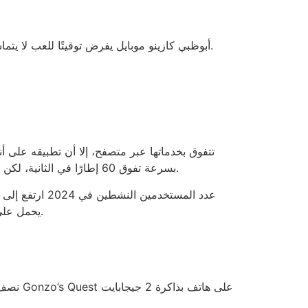
أبوظبي كازينو موبايل يفرض توقيتًا للعب لا يتماشى مع الجداول الرسمية للعب المتجر؛ 2 دقيقة انتظار قبل كل سحب تجعل القهوة الصباحية تبدو وكأنها فنجان سريع الأمل.
يطمئن على أنه ما زال يعمل. مقارنةً، يلعب Starburst بسرعة تفوق 60 إطارًا في الثانية، لكن لا شيء يضيف سرعة إلى استجابة الخادم في أبوظبي كازينو موبايل.
يحمل على الأقل 50 درهم إماراتي كرصيد أولي، وهو ما يعكس أن الجِهَاز ليس مجرد وسيلة للمتعة بل أداة لتوليد تدفق نقدي مستمر.