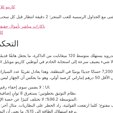
كازينو للا
باكارات مباشر بأموال حقيقي
كا
التحكم
عدد المستخدمين النشطين في 2024 ارتفع إلى 7,200 حسابًا جديدًا يوميًا في المنطقة، وهذا
مستوى أمان SSL 256‑bit؛ لا يضمن سوى إخفاء رقم الهاتف خلف واجهة UI.
نظام التوثيق بخطوتين؛ يستغرق 8 ثوانٍ إضافية لتسجيل الدخول، كأنك تنتظر خزانة أمان لتُفتح.
نسبة عائد اللاعبين (RTP) المتوسطة 96.2%؛ لا تختلف كثيرًا عن حصة الإيجار الشهري للمنزل.
يرفع استهلاك الطاقة إلى 15%، ما يعني أن البطارية تنفد قبل أن تصل إلى المستوى المبعوث للإنجاز.